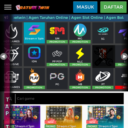
Beranda
MASUK
DAFTAR
Ratubetwin | Agen Taruhan Online | Agen Slot Online | Agen Bola 
Sports
BARU
PROMO
Live Casino
BARU
SM
MG
PS
Stream n' Spin
5G
IDNPoker
BARU
HOT GAMES
PROMOTION
PROMOTION
Slots
PROMO
PP POP
TTG
IDN
NLC
SG
IDNLIVE
EXCLUSIVE
BARU
PROMOTION
PROMOTION
PROMO
Stream N Spin
PG
PT
PP
HB
JILI
NEW GAMES
Arcade
PROMOTION
PROMOTION
PROMOTION
NE
PROMO
Table Games
Lottery
BARU
PROMO
IDNRaffle