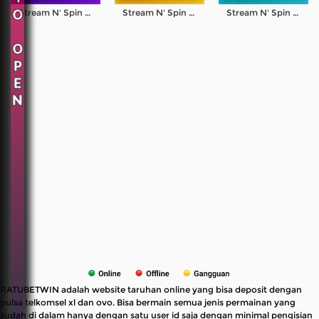
N
TAP TO OPEN
Stream N' Spin - LUNA
Stream N' Spin - ANGELA
Stream N' Spin - KIMMY
Referral
Promosi
Hubungi Kami
Live Chat
Pengaduan Customer
Pilih Bahasa:
MASUK
DAFTAR
&copy; RATUBETWIN Agen Judi Pulsa Tanpa
Potongan. Hak Cipta Dilindungi.
RATUBETWIN adalah website taruhan online yang bisa deposit dengan
pulsa telkomsel xl dan ovo. Bisa bermain semua jenis permainan yang
sudah di dalam hanya dengan satu user id saja dengan minimal pengisian