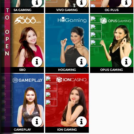
N
TAP TO OPEN
KEMBALI
KEMBALI
KEMBALI
SA GAMING
VIVO GAMING
OG PLUS
SA GAMING
VIVO GAMING
OG PLUS
Meja
Min
Max
Meja
Min
Max
Meja
Min
Max
Baccarat
10Rb
5Jt
Roulette
1Rb
5Jt
Baccarat
1Rb
20Jt
Roulette
1Rb
25Jt
Baccarat
10Rb
7,5Jt
Roulette
1Rb
20Jt
Sic Bo
1Rb
25Jt
Dragon Tiger
10Rb
7,5Jt
Sicbo
1Rb
20Jt
Dragon Tiger
10Rb
10Jt
Blackjack
25Rb
2,5Jt
Dragon Tiger
1Rb
20Jt
Special Games
1Rb
2Jt
Sicbo
1Rb
5Jt
DAFTAR
MASUK
DAFTAR
MASUK
DAFTAR
MASUK
KEMBALI
KEMBALI
KEMBALI
SBO
HOGAMING
OPUS GAMING
SBO
HOGAMING
OPUS GAMING
Meja
Min
Max
Meja
Min
Max
Baccarat
5Rb
30Jt
Baccarat
5Rb
30Jt
Sicbo
500
250Rb
Roulette
1Rb
125Jt
Roulette
1Rb
300Rb
Sicbo
1Rb
125Jt
Dragon Tiger
5Rb
1,9Jt
Dragon Tiger
5Rb
30Jt
Special Games
500
1,9Jt
DAFTAR
MASUK
DAFTAR
MASUK
KEMBALI
KEMBALI
GAMEPLAY
ION GAMING
GAMEPLAY
ION GAMING