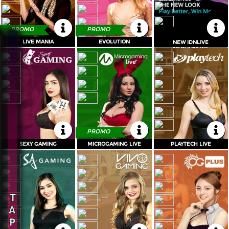
DAFTAR
MASUK
DAFTAR
MASUK
DAFTAR
MASUK
Referral
KEMBALI
KEMBALI
KEMBALI
PROMO
PROMO
Promosi
LIVE MANIA
EVOLUTION
LIVE MANIA
EVOLUTION
NEW IDNLIVE
NEW IDNLIVE
Meja
Min
Max
Meja
Min
Max
Meja
Min
Max
Hubungi Kami
Roulette
1Rb
5Jt
Roulette
2Rb
20Jt
Baccarat
10Rb
30Jt
Baccarat
10Rb
7,5Jt
Sicbo
2Rb
2Jt
Dragon Tiger
10Rb
30Jt
Dragon Tiger
10Rb
7,5Jt
Baccarat
1Rb
20Jt
Live Chat
Sicbo
10Rb
30Jt
Blackjack
25Rb
2,5Jt
Blackjack
10Rb
20Jt
Roulette
10Rb
30Jt
Sicbo
1Rb
5Jt
Dragon Tiger
10Rb
1Jt
Special Games
1Rb
10Jt
Pengaduan Customer
DAFTAR
MASUK
DAFTAR
MASUK
DAFTAR
MASUK
Pilih Bahasa:
KEMBALI
KEMBALI
KEMBALI
PROMO
SEXY GAMING
MICROGAMING LIVE
PLAYTECH LIVE
SEXY GAMING
MICROGAMING LIVE
PLAYTECH LIVE
Meja
Min
Max
Meja
Min
Max
Meja
Min
Max
Baccarat
1Rb
10Jt
Baccarat
1Rb
30Jt
Baccarat
5Rb
30Jt
Dragon Tiger
1Rb
10Jt
MASUK
DAFTAR
Dragon Tiger
1Rb
30Jt
Roulette
1Rb
30Jt
Roulette
1Rb
10Jt
Roulette
1Rb
30Jt
Blackjack
250Rb
30Jt
Wheel
1Rb
10Jt
Sicbo
1Rb
30Jt
Special Games
10Rb
30Jt
Special Games
1Rb
10Jt
&copy; RATUBETWIN Agen Judi Pulsa Tanpa
Potongan. Hak Cipta Dilindungi.
DAFTAR
MASUK
DAFTAR
MASUK
DAFTAR
MASUK